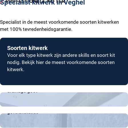
PROFESSIONELE KITTER
Specialist kitwerk in Veghel
Specialist in de meest voorkomende soorten kitwerken
met 100% tevredenheidsgarantie.
Soorten kitwerk
Voor elk type kitwerk zijn andere skills en soort kit
nodig. Bekijk hier de meest voorkomende soorten
kitwerk.
Badkamer en keuken
Sanitair kitwerk aan vloer, wand en plinten. Afdichten
drainage goot
Dilatatievoeg
Kitwerk van betonaansluitingen, galerijvoegen en
geveldilataties
Brandwerend
Het brandwerend afdichten van leidingdoorvoeren,