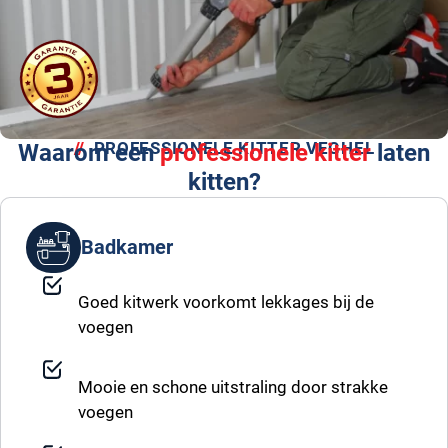
PROFESSIONELE KITTER VEGHEL
Waarom een
professionele kitter
laten
kitten?
Badkamer
Goed kitwerk voorkomt lekkages bij de
voegen
Mooie en schone uitstraling door strakke
voegen