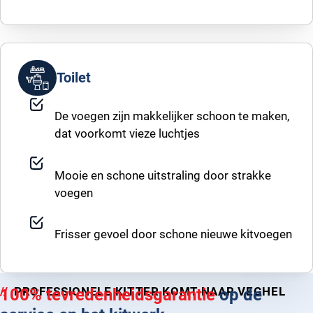
Toilet
De voegen zijn makkelijker schoon te maken,
dat voorkomt vieze luchtjes
Mooie en schone uitstraling door strakke
voegen
Frisser gevoel door schone nieuwe kitvoegen
PROFESSIONELE KITTER KOMT NAAR VEGHEL
100% tevredenheidsgarantie
op de