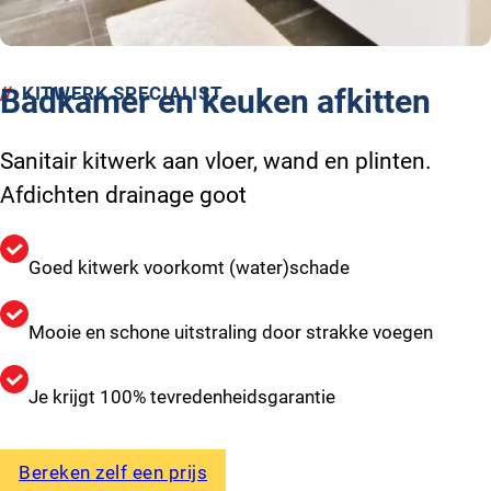
KITWERK SPECIALIST
Badkamer en keuken afkitten
Sanitair kitwerk aan vloer, wand en plinten.
Afdichten drainage goot
Goed kitwerk voorkomt (water)schade
Mooie en schone uitstraling door strakke voegen
Je krijgt 100% tevredenheidsgarantie
Bereken zelf een prijs