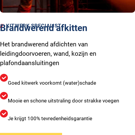
KITWERK SPECIALIST
Brandwerend afkitten
Het brandwerend afdichten van
leidingdoorvoeren, wand, kozijn en
plafondaansluitingen
Goed kitwerk voorkomt (water)schade
Mooie en schone uitstraling door strakke voegen
Je krijgt 100% tevredenheidsgarantie