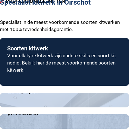
PROFESSIONELE KITTER
Specialist kitwerk in Oirschot
Specialist in de meest voorkomende soorten kitwerken
met 100% tevredenheidsgarantie.
Soorten kitwerk
Voor elk type kitwerk zijn andere skills en soort kit
nodig. Bekijk hier de meest voorkomende soorten
kitwerk.
Badkamer en keuken
Sanitair kitwerk aan vloer, wand en plinten. Afdichten
drainage goot
Dilatatievoeg
Kitwerk van betonaansluitingen, galerijvoegen en
geveldilataties
Brandwerend
Het brandwerend afdichten van leidingdoorvoeren,