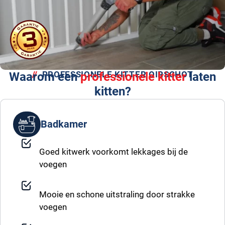
PROFESSIONELE KITTER OIRSCHOT
Waarom een
professionele kitter
laten
kitten?
Badkamer
Goed kitwerk voorkomt lekkages bij de
voegen
Mooie en schone uitstraling door strakke
voegen