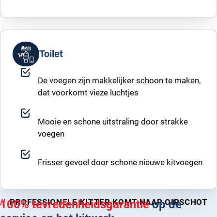
Toilet
De voegen zijn makkelijker schoon te maken,
dat voorkomt vieze luchtjes
Mooie en schone uitstraling door strakke
voegen
Frisser gevoel door schone nieuwe kitvoegen
PROFESSIONELE KITTER KOMT NAAR OIRSCHOT
100% tevredenheidsgarantie
op de