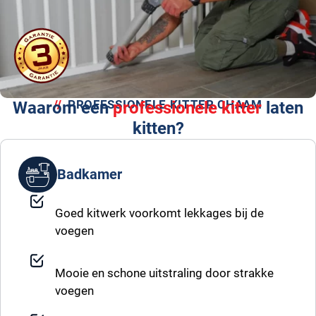
PROFESSIONELE KITTER CHAAM
Waarom een
professionele kitter
laten
kitten?
Badkamer
Goed kitwerk voorkomt lekkages bij de
voegen
Mooie en schone uitstraling door strakke
voegen