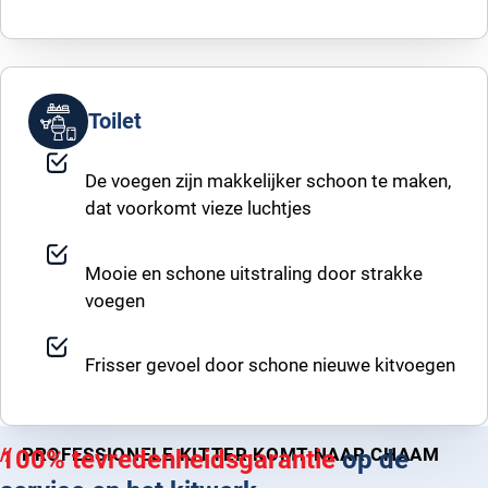
Toilet
De voegen zijn makkelijker schoon te maken,
dat voorkomt vieze luchtjes
Mooie en schone uitstraling door strakke
voegen
Frisser gevoel door schone nieuwe kitvoegen
PROFESSIONELE KITTER KOMT NAAR CHAAM
100% tevredenheidsgarantie
op de