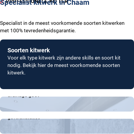
PROFESSIONELE KITTER
Specialist kitwerk in Chaam
Specialist in de meest voorkomende soorten kitwerken
met 100% tevredenheidsgarantie.
Soorten kitwerk
Voor elk type kitwerk zijn andere skills en soort kit
nodig. Bekijk hier de meest voorkomende soorten
kitwerk.
Badkamer en keuken
Sanitair kitwerk aan vloer, wand en plinten. Afdichten
drainage goot
Dilatatievoeg
Kitwerk van betonaansluitingen, galerijvoegen en
geveldilataties
Brandwerend
Het brandwerend afdichten van leidingdoorvoeren,