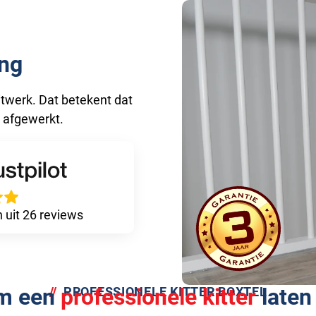
ng
itwerk. Dat betekent dat
s afgewerkt.
n uit 26 reviews
m een
professionele kitter
laten
PROFESSIONELE KITTER BOXTEL