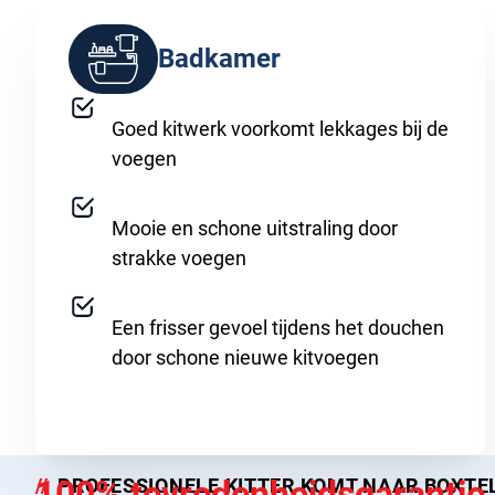
Badkamer
Goed kitwerk voorkomt lekkages bij de
voegen
Mooie en schone uitstraling door
strakke voegen
Een frisser gevoel tijdens het douchen
door schone nieuwe kitvoegen
100% tevredenheidsgarantie
PROFESSIONELE KITTER KOMT NAAR BOXTE