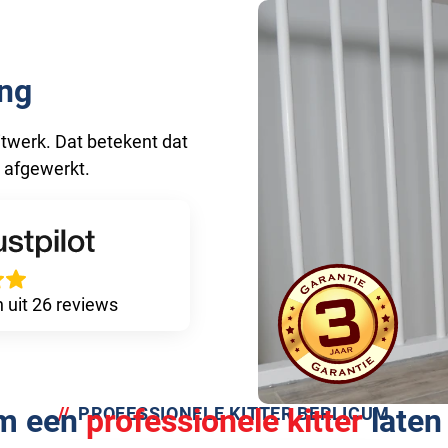
ng
itwerk. Dat betekent dat
s afgewerkt.
n uit 26 reviews
m een
professionele kitter
laten
PROFESSIONELE KITTER BERLICUM