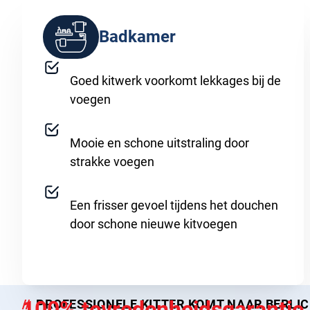
Badkamer
Goed kitwerk voorkomt lekkages bij de
voegen
Mooie en schone uitstraling door
strakke voegen
Een frisser gevoel tijdens het douchen
door schone nieuwe kitvoegen
100% tevredenheidsgarantie
PROFESSIONELE KITTER KOMT NAAR BERLI