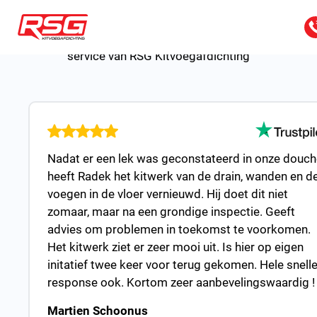
REVIEWS
Wat zeggen anderen
Lees hier wat anderen zeggen over het kitwerk en de
service van RSG Kitvoegafdichting
Nadat er een lek was geconstateerd in onze douch
heeft Radek het kitwerk van de drain, wanden en d
voegen in de vloer vernieuwd. Hij doet dit niet
zomaar, maar na een grondige inspectie. Geeft
advies om problemen in toekomst te voorkomen.
Het kitwerk ziet er zeer mooi uit. Is hier op eigen
initatief twee keer voor terug gekomen. Hele snell
response ook. Kortom zeer aanbevelingswaardig !
Martien Schoonus